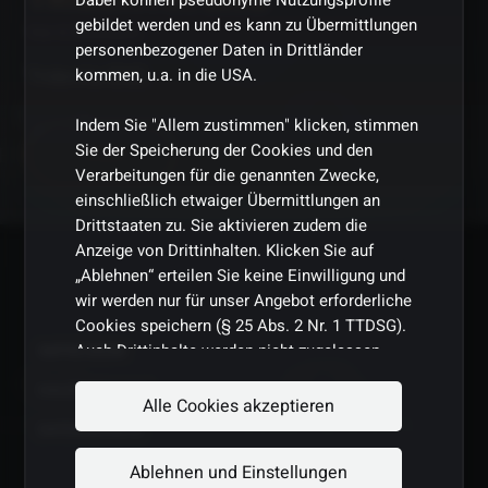
Dabei können pseudonyme Nutzungsprofile
gebildet werden und es kann zu Übermittlungen
Vor 6 Monaten
personenbezogener Daten in Drittländer
Tridentia ENG
kommen, u.a. in die USA.
Indem Sie "Allem zustimmen" klicken, stimmen
Sie der Speicherung der Cookies und den
Teilen
Verarbeitungen für die genannten Zwecke,
einschließlich etwaiger Übermittlungen an
Drittstaaten zu. Sie aktivieren zudem die
Anzeige von Drittinhalten. Klicken Sie auf
„Ablehnen“ erteilen Sie keine Einwilligung und
wir werden nur für unser Angebot erforderliche
Cookies speichern (§ 25 Abs. 2 Nr. 1 TTDSG).
Auch Drittinhalte werden nicht zugelassen.
IMPRESSUM
HAUSORDNUNG
Sie können Ihre Auswahl jederzeit unter Cookie-
Alle Cookies akzeptieren
Einstellungen (am Seitenende) auch Ihre
DATENSCHUTZ
Einwilligung mit Wirkung für die Zukunft
Ablehnen und Einstellungen
widerrufen. Weitere Informationen erhalten Sie