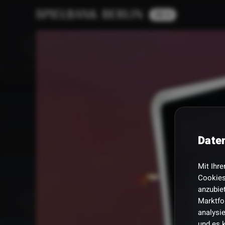
Date
Mit Ihre
Cookies
anzubiet
Marktfo
analysi
und es 