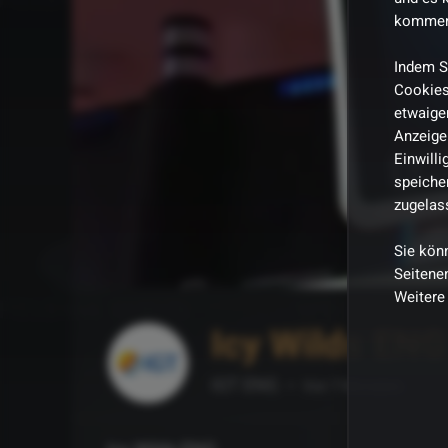
kommen,
Indem S
Cookies
etwaiger
Anzeige 
Einwill
speicher
zugelas
Sie kön
Seitenen
Weitere
Icy Wilds ENG
IGT ENG
Vor 7 Monaten