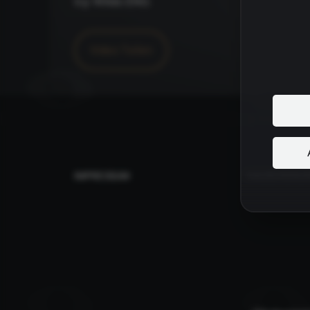
Icy Wilds ENG
Video
Teilen
IMPRESSUM
HAUSORDNU